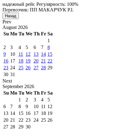
надежный рейс
Регулярность: 100%
Перевозчик: ПП МАКАРЧУК Р.І.
Назад
Prev
August
2026
Su
Mo
Tu
We
Th
Fr
Sa
1
2
3
4
5
6
7
8
9
10
11
12
13
14
15
16
17
18
19
20
21
22
23
24
25
26
27
28
29
30
31
Next
September
2026
Su
Mo
Tu
We
Th
Fr
Sa
1
2
3
4
5
6
7
8
9
10
11
12
13
14
15
16
17
18
19
20
21
22
23
24
25
26
27
28
29
30