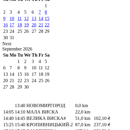
1
2
3
4
5
6
7
8
9
10
11
12
13
14
15
16
17
18
19
20
21
22
23
24
25
26
27
28
29
30
31
Next
September
2026
Su
Mo
Tu
We
Th
Fr
Sa
1
2
3
4
5
6
7
8
9
10
11
12
13
14
15
16
17
18
19
20
21
22
23
24
25
26
27
28
29
30
13:40
НОВОМИРГОРОД
0,0 km
14:05
14:10
МАЛА ВИСКА
22,0 km
14:40
14:45
ВЕЛИКА ВИСКА#
51,0 km
102,10 ₴
15:25
15:40
КРОПИВНИЦЬКИЙ-2
87,0 km
237,10 ₴