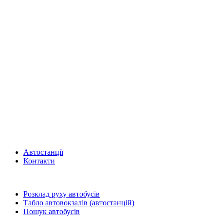
Автостанції
Контакти
Розклад руху автобусів
Табло автовокзалів (автостанцій)
Пошук автобусів