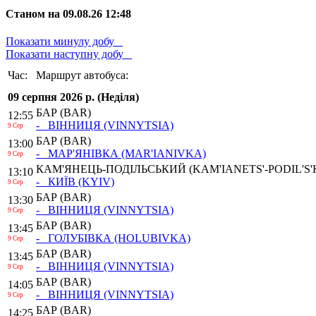
Станом на 09.08.26 12:48
Показати минулу добу
Показати наступну добу
Час:
Маршрут автобуса:
09 серпня 2026 р. (Неділя)
БАР
(BAR)
12:55
- ВІННИЦЯ
(VINNYTSIA)
9 Сер
БАР
(BAR)
13:00
- МАР'ЯНІВКА
(MAR'IANIVKA)
9 Сер
КАМ'ЯНЕЦЬ-ПОДІЛЬСЬКИЙ
(KAM'IANETS'-PODIL'S'
13:10
- КИЇВ
(KYIV)
9 Сер
БАР
(BAR)
13:30
- ВІННИЦЯ
(VINNYTSIA)
9 Сер
БАР
(BAR)
13:45
- ГОЛУБІВКА
(HOLUBIVKA)
9 Сер
БАР
(BAR)
13:45
- ВІННИЦЯ
(VINNYTSIA)
9 Сер
БАР
(BAR)
14:05
- ВІННИЦЯ
(VINNYTSIA)
9 Сер
БАР
(BAR)
14:25