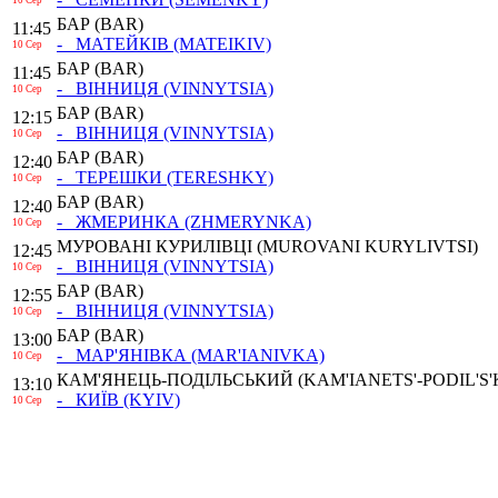
10 Сер
БАР
(BAR)
11:45
- МАТЕЙКІВ
(MATEIKIV)
10 Сер
БАР
(BAR)
11:45
- ВІННИЦЯ
(VINNYTSIA)
10 Сер
БАР
(BAR)
12:15
- ВІННИЦЯ
(VINNYTSIA)
10 Сер
БАР
(BAR)
12:40
- ТЕРЕШКИ
(TERESHKY)
10 Сер
БАР
(BAR)
12:40
- ЖМЕРИНКА
(ZHMERYNKA)
10 Сер
МУРОВАНІ КУРИЛІВЦІ
(MUROVANI KURYLIVTSI)
12:45
- ВІННИЦЯ
(VINNYTSIA)
10 Сер
БАР
(BAR)
12:55
- ВІННИЦЯ
(VINNYTSIA)
10 Сер
БАР
(BAR)
13:00
- МАР'ЯНІВКА
(MAR'IANIVKA)
10 Сер
КАМ'ЯНЕЦЬ-ПОДІЛЬСЬКИЙ
(KAM'IANETS'-PODIL'S'
13:10
- КИЇВ
(KYIV)
10 Сер