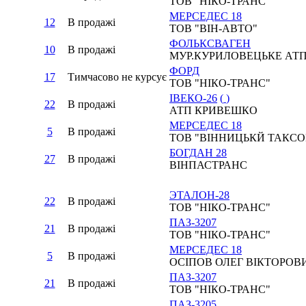
ТОВ "НІКО-ТРАНС"
МЕРСЕДЕС 18
12
В продажi
ТОВ "ВІН-АВТО"
ФОЛЬКСВАГЕН
10
В продажi
МУР.КУРИЛОВЕЦЬКЕ АТП
ФОРД
17
Тимчасово не курсує
ТОВ "НІКО-ТРАНС"
ІВЕКО-26
(
)
22
В продажi
АТП КРИВЕШКО
МЕРСЕДЕС 18
5
В продажi
ТОВ "ВІННИЦЬКЙ ТАКС
БОГДАН 28
27
В продажi
ВІНПАСТРАНС
ЭТАЛОН-28
22
В продажi
ТОВ "НІКО-ТРАНС"
ПАЗ-3207
21
В продажi
ТОВ "НІКО-ТРАНС"
МЕРСЕДЕС 18
5
В продажi
ОСІПОВ ОЛЕГ ВІКТОРОВ
ПАЗ-3207
21
В продажi
ТОВ "НІКО-ТРАНС"
ПАЗ-3205