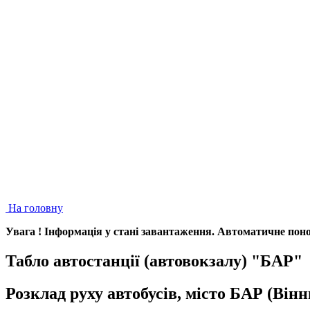
На головну
Увага ! Iнформацiя у станi завантаження. Автоматичне понов
Табло автостанції (автовокзалу) "БАР"
Розклад руху автобусів, місто БАР (Він