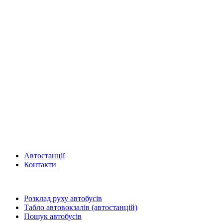
Автостанції
Контакти
Розклад руху автобусів
Табло автовокзалів (автостанцій)
Пошук автобусів