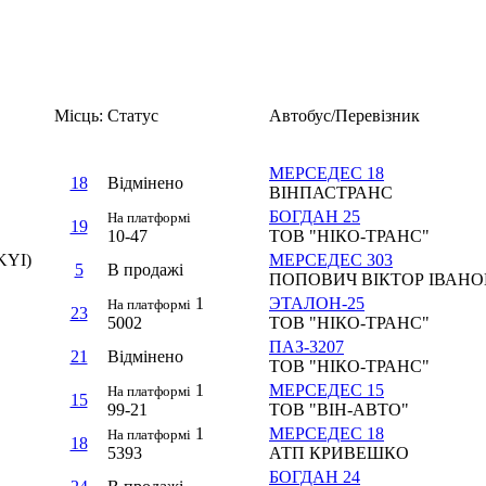
Місць:
Статус
Автобус/Перевізник
МЕРСЕДЕС 18
18
Вiдмiнено
ВІНПАСТРАНС
БОГДАН 25
На платформi
19
10-47
ТОВ "НІКО-ТРАНС"
KYI)
МЕРСЕДЕС 303
5
В продажi
ПОПОВИЧ ВІКТОР ІВАН
1
ЭТАЛОН-25
На платформi
23
5002
ТОВ "НІКО-ТРАНС"
ПАЗ-3207
21
Вiдмiнено
ТОВ "НІКО-ТРАНС"
1
МЕРСЕДЕС 15
На платформi
15
99-21
ТОВ "ВІН-АВТО"
1
МЕРСЕДЕС 18
На платформi
18
5393
АТП КРИВЕШКО
БОГДАН 24