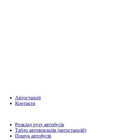
Автостанції
Контакти
Розклад руху автобусів
Табло автовокзалів (автостанцій)
Пошук автобусів