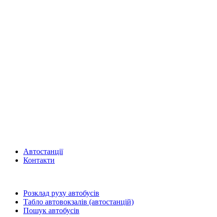
Автостанції
Контакти
Розклад руху автобусів
Табло автовокзалів (автостанцій)
Пошук автобусів