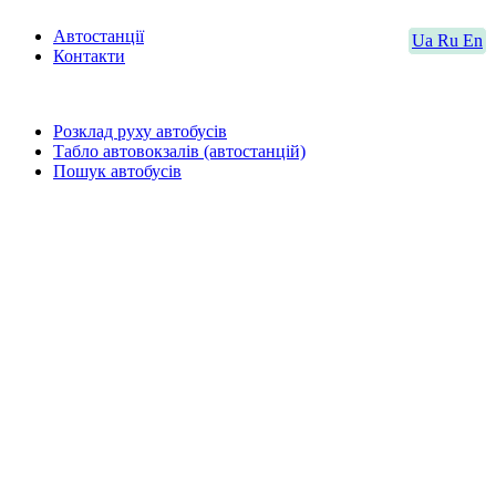
Автостанції
Ua
Ru
En
Контакти
Розклад руху автобусів
Табло автовокзалів (автостанцій)
Пошук автобусів