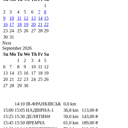
1
2
3
4
5
6
7
8
9
10
11
12
13
14
15
16
17
18
19
20
21
22
23
24
25
26
27
28
29
30
31
Next
September
2026
Su
Mo
Tu
We
Th
Fr
Sa
1
2
3
4
5
6
7
8
9
10
11
12
13
14
15
16
17
18
19
20
21
22
23
24
25
26
27
28
29
30
14:10
ІВ-ФРАНКІВСЬК
0,0 km
15:00
15:05
НАДВІРНА-1
36,8 km
113,00 ₴
15:25
15:30
ДЕЛЯТИН#
50,0 km
143,00 ₴
15:45
15:50
ЯРЕМЧА
61,0 km
189,00 ₴